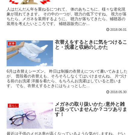
人はだんだん年を重ねるにつれて、 体のあちこちに、様々な老化現
象が現れてきます。 その中の一つが、聴力の低下ですね。 視力が落
ちたら、メガネを装用するように、 聴力が落ちてきたら、補聴器の
装用を考えたいところです。 補聴器販売にか...
2018.06.01
衣替えをするときに気をつけるこ
家事
と・洗濯と収納のしかた
6月は衣替えシーズン。 昨日は制服の衣替えについて書いてみました
が、 普段着の衣替えも、そろそろしなくてはいけませんね。 片づけ
る前のお洗濯 洋服を着たら、もちろんお洗濯はしていると思いま
す。 でも、衣替えするときにはちょっとした...
2018.05.30
メガネの取り扱いかた♪意外と雑
暮らし
に扱っていませんか？コツありま
す！
最近は子供のメガネ率が高くなっているような気がしますね。 だい