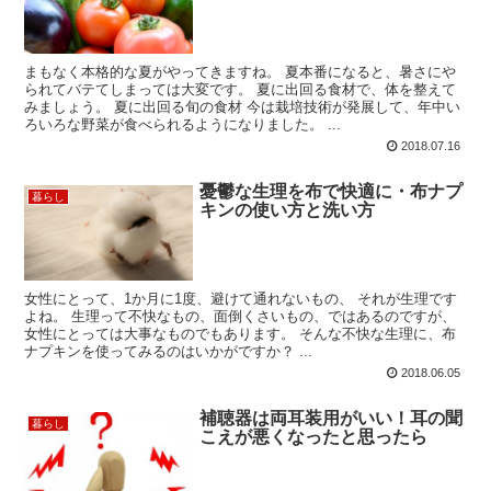
まもなく本格的な夏がやってきますね。 夏本番になると、暑さにや
られてバテてしまっては大変です。 夏に出回る食材で、体を整えて
みましょう。 夏に出回る旬の食材 今は栽培技術が発展して、年中い
ろいろな野菜が食べられるようになりました。 ...
2018.07.16
憂鬱な生理を布で快適に・布ナプ
暮らし
キンの使い方と洗い方
女性にとって、1か月に1度、避けて通れないもの、 それが生理です
よね。 生理って不快なもの、面倒くさいもの、ではあるのですが、
女性にとっては大事なものでもあります。 そんな不快な生理に、布
ナプキンを使ってみるのはいかがですか？ ...
2018.06.05
補聴器は両耳装用がいい！耳の聞
暮らし
こえが悪くなったと思ったら