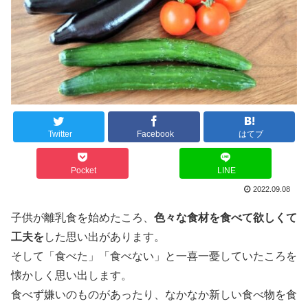
Twitter
Facebook
はてブ
Pocket
LINE
2022.09.08
子供が離乳食を始めたころ、
色々な食材を食べて欲しくて
工夫を
した思い出があります。
そして「食べた」「食べない」と一喜一憂していたころを
懐かしく思い出します。
食べず嫌いのものがあったり、なかなか新しい食べ物を食