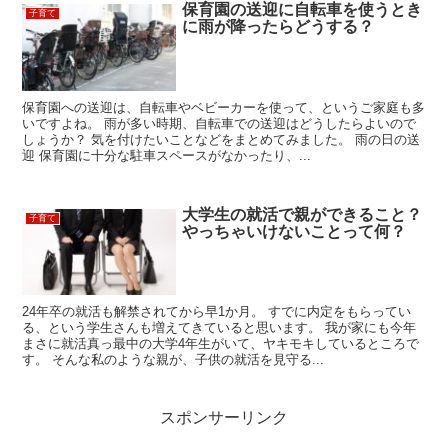
保育園の送迎に自転車を使うとき
子育て
に雨が降ったらどうする？
保育園への送迎は、自転車やベビーカーを使って、というご家庭も多
いですよね。 雨が多い時期、自転車での送迎はどうしたらよいので
しょうか？ 気を付けたいことなどをまとめてみました。 雨の日の送
迎 保育園に十分な駐車スペースがなかったり、...
大学生の就活で親ができること？
子育て
やっちゃいけないことって何？
24年卒の就活も解禁されてから早1か月。 すでに内定をもらってい
る、という学生さんも増えてきていると思います。 我が家にも今年
まさに就活真っ最中の大学4年生がいて、ヤキモキしているところで
す。 そんな私のような親が、子供の就活を見守る...
スポンサーリンク