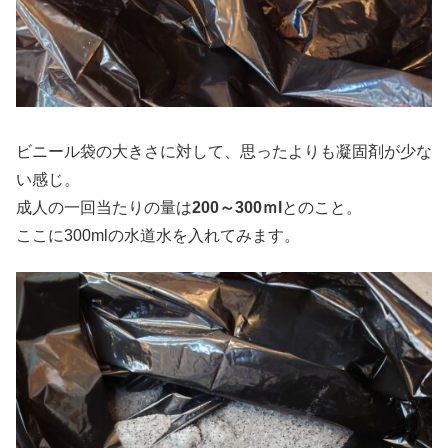
ビニール袋の大きさに対して、思ったよりも凝固剤が少な
い感じ。
成人の一回当たりの量は
200～300ｍl
とのこと。
ここに300mlの水道水を入れてみます。