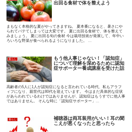
出回る食材で体を整えよう
まもなく本格的な夏がやってきますね。 夏本番になると、暑さにや
られてバテてしまっては大変です。 夏に出回る食材で、体を整えて
みましょう。 夏に出回る旬の食材 今は栽培技術が発展して、年中い
ろいろな野菜が食べられるようになりました。 ...
もう他人事じゃない！「認知症」
暮らし
について理解を深めるために認知
症サポーター養成講座を受けた話
高齢者の5人に1人が認知症になると言われている時代、私もアラフ
ィフになり、親世代は80代を迎えています。 今はまだ具体的な症状
があらわれているわけではありませんが、認知症はもうすでに他人事
ではありません。 そんな時に「認知症サポーター」...
補聴器は両耳装用がいい！耳の聞
暮らし
こえが悪くなったと思ったら