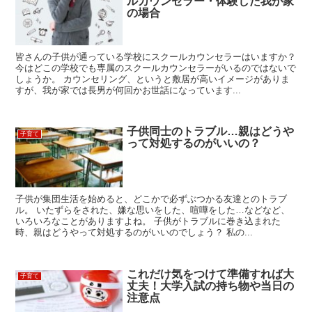
ルカウンセラー・体験した我が家
の場合
皆さんの子供が通っている学校にスクールカウンセラーはいますか？
今はどこの学校でも専属のスクールカウンセラーがいるのではないで
しょうか。 カウンセリング、というと敷居が高いイメージがありま
すが、我が家では長男が何回かお世話になっています...
子供同士のトラブル…親はどうや
子育て
って対処するのがいいの？
子供が集団生活を始めると、どこかで必ずぶつかる友達とのトラブ
ル。 いたずらをされた、嫌な思いをした、喧嘩をした…などなど、
いろいろなことがありますよね。 子供がトラブルに巻き込まれた
時、親はどうやって対処するのがいいのでしょう？ 私の...
これだけ気をつけて準備すれば大
子育て
丈夫！大学入試の持ち物や当日の
注意点