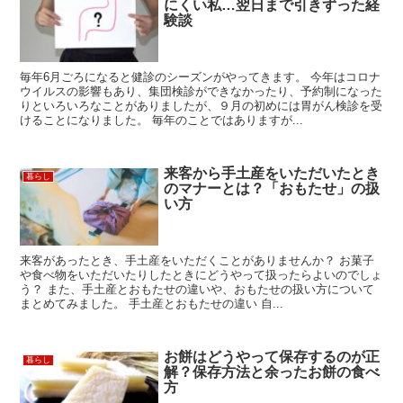
にくい私…翌日まで引きずった経
験談
毎年6月ごろになると健診のシーズンがやってきます。 今年はコロナ
ウイルスの影響もあり、集団検診ができなかったり、予約制になった
りといろいろなことがありましたが、９月の初めには胃がん検診を受
けることになりました。 毎年のことではありますが...
来客から手土産をいただいたとき
暮らし
のマナーとは？「おもたせ」の扱
い方
来客があったとき、手土産をいただくことがありませんか？ お菓子
や食べ物をいただいたりしたときにどうやって扱ったらよいのでしょ
う？ また、手土産とおもたせの違いや、おもたせの扱い方について
まとめてみました。 手土産とおもたせの違い 自...
お餅はどうやって保存するのが正
暮らし
解？保存方法と余ったお餅の食べ
方