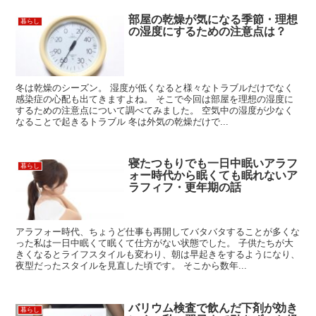
部屋の乾燥が気になる季節・理想
暮らし
の湿度にするための注意点は？
冬は乾燥のシーズン。 湿度が低くなると様々なトラブルだけでなく
感染症の心配も出てきますよね。 そこで今回は部屋を理想の湿度に
するための注意点について調べてみました。 空気中の湿度が少なく
なることで起きるトラブル 冬は外気の乾燥だけで...
寝たつもりでも一日中眠いアラフ
暮らし
ォー時代から眠くても眠れないア
ラフィフ・更年期の話
アラフォー時代、ちょうど仕事も再開してバタバタすることが多くな
った私は一日中眠くて眠くて仕方がない状態でした。 子供たちが大
きくなるとライフスタイルも変わり、朝は早起きをするようになり、
夜型だったスタイルを見直した頃です。 そこから数年...
バリウム検査で飲んだ下剤が効き
暮らし