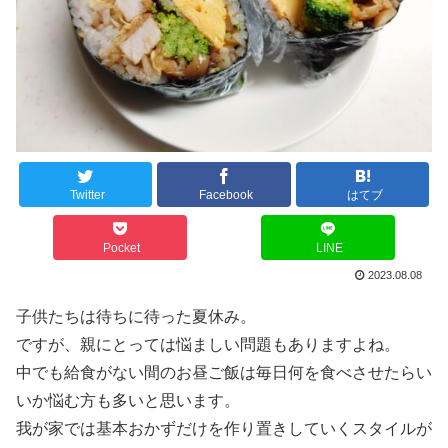
Twitter
Facebook
はてブ
Pocket
LINE
2023.08.08
子供たちは待ちに待った夏休み。
ですが、親にとっては悩ましい問題もありますよね。
中でも給食がない間のお昼ご飯は毎日何を食べさせたらい
いか悩む方も多いと思います。
我が家では基本おかずだけを作り置きしていくスタイルが